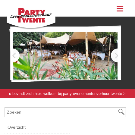
assortiment
evenementen & feesten
evenementen
feesten
bestellen
contact
u bevindt zich hier:
welkom bij party evenementenverhuur twente
>
verlichting / elektra / verwarming
> licht & geluid
Overzicht