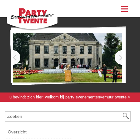
assortiment
evenementen & feesten
evenementen
feesten
bestellen
contact
u bevindt zich hier:
welkom bij party evenementenverhuur twente
>
verlichting / elektra / verwarming
> dmx controller 6-kanaals
Overzicht