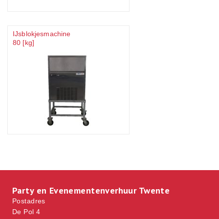
IJsblokjesmachine
80 [kg]
Party en Evenementenverhuur Twente
Postadres
De Pol 4