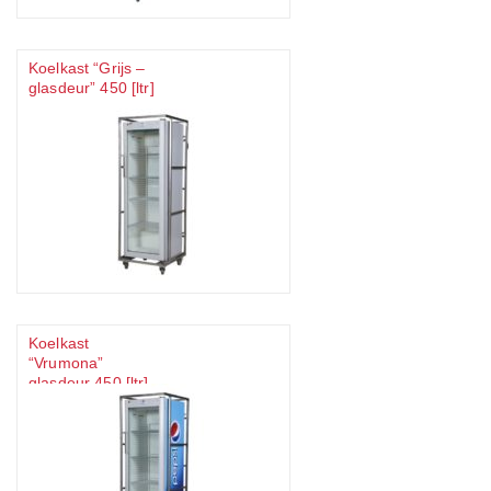
Koelkast “Grijs –
glasdeur” 450 [ltr]
Koelkast
“Vrumona”
glasdeur 450 [ltr]