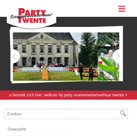
assortiment
evenementen & feesten
evenementen
feesten
bestellen
contact
u bevindt zich hier:
welkom bij party evenementenverhuur twente
>
koelen / vriezen
> koelen / vriezen
Overzicht