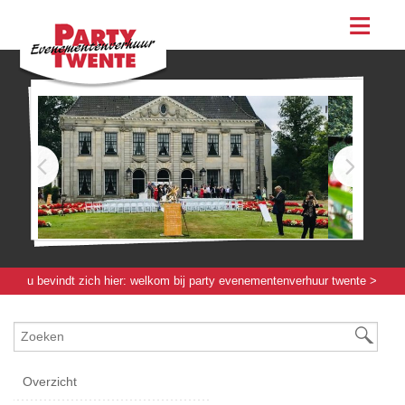
assortiment
evenementen & feesten
evenementen
feesten
bestellen
contact
u bevindt zich hier:
welkom bij party evenementenverhuur twente
>
verlichting / elektra / verwarming
> verwarming
Overzicht