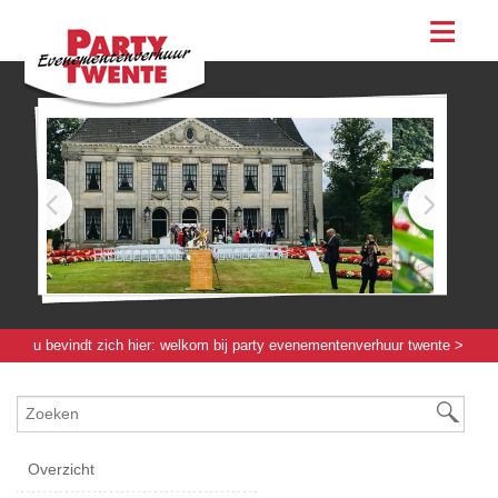
assortiment
evenementen & feesten
evenementen
feesten
bestellen
contact
u bevindt zich hier:
welkom bij party evenementenverhuur twente
>
verlichting / elektra / verwarming
>
verwarming
> terrasheater staand
rvs
Overzicht