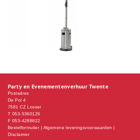
Party en Evenementenverhuur Twente
Postadres
De Pol 4
7581 CZ Losser
T 053-5360126
F 053-4288822
Bestelformulier
|
Algemene leveringsvoorwaarden
|
Disclaimer