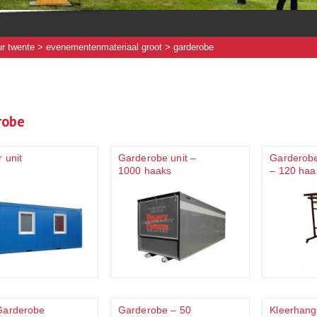
r twente
>
evenementenmateriaal groot
> garderobe
robe
 unit
Garderobe unit –
Garderobe
1000 haaks
– 120 haa
Garderobe
Garderobe – 50
Kleerhang