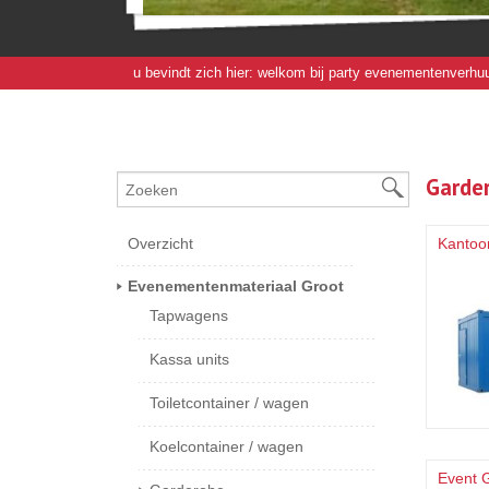
u bevindt zich hier:
welkom bij party evenementenverhuu
Garde
Overzicht
Kantoor
Evenementenmateriaal Groot
Tapwagens
Kassa units
Toiletcontainer / wagen
Koelcontainer / wagen
Event 