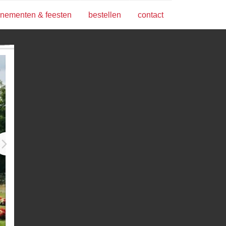
nementen & feesten
bestellen
contact