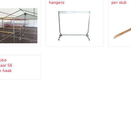
hangers
per stuk
obe
baar 56
e haak