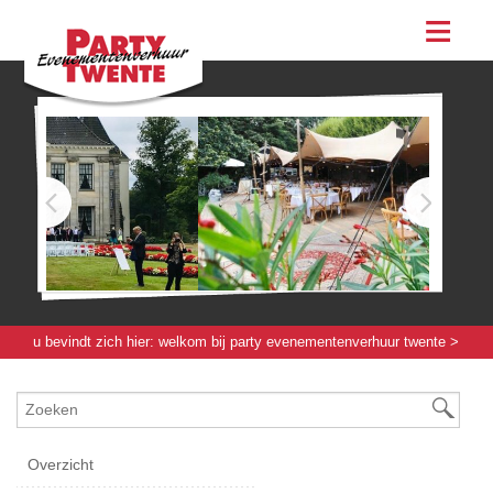
assortiment
evenementen & feesten
evenementen
feesten
bestellen
contact
u bevindt zich hier:
welkom bij party evenementenverhuur twente
>
verlichting / elektra / verwarming
> elektra
Overzicht