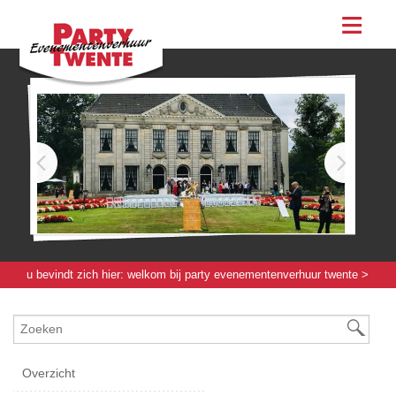
assortiment
evenementen & feesten
evenementen
feesten
bestellen
contact
u bevindt zich hier:
welkom bij party evenementenverhuur twente
>
verlichting / elektra / verwarming
> verloopstuk 16a naar 32a
Overzicht