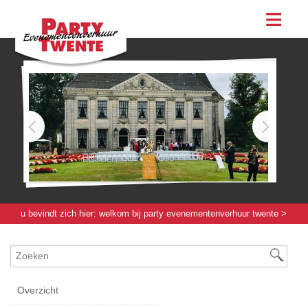
assortiment
evenementen & feesten
evenementen
feesten
bestellen
contact
u bevindt zich hier:
welkom bij party evenementenverhuur twente
>
evenementenmateriaal groot
>
garderobe
> garderobe unit - 1000 haaks
Overzicht