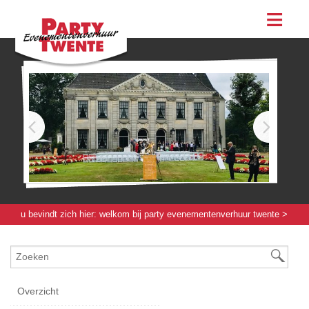
assortiment
evenementen & feesten
evenementen
feesten
bestellen
contact
u bevindt zich hier:
welkom bij party evenementenverhuur twente
>
verlichting / elektra / verwarming
>
licht & geluid
> kroonluchter 5 bol wit
Overzicht