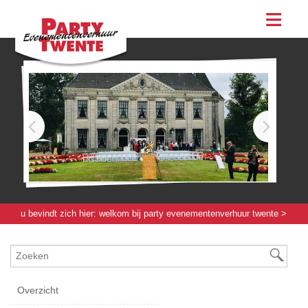
assortiment
evenementen & feesten
evenementen
feesten
bestellen
contact
u bevindt zich hier:
welkom bij party evenementenverhuur twente
>
slides
> bedrijfsbeurs/-feest
Overzicht