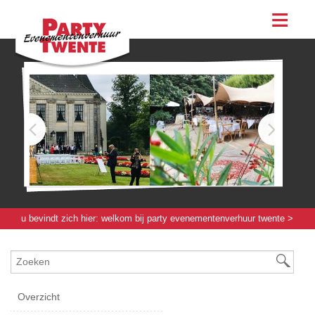
assortiment
evenementen & feesten
evenementen
feesten
bestellen
contact
u bevindt zich hier:
welkom bij party evenementenverhuur twente
>
koffie / keukenapparatuur
> waterkoker 15 [l]
Overzicht