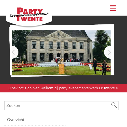
assortiment
evenementen & feesten
evenementen
feesten
bestellen
contact
u bevindt zich hier:
welkom bij party evenementenverhuur twente
>
servies / glas / bestek
>
bestek
> vleesvork elegance 26[cm]
Overzicht