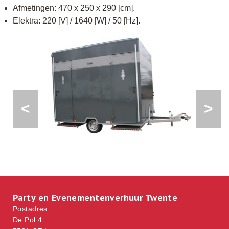
Afmetingen: 470 x 250 x 290 [cm].
Elektra: 220 [V] / 1640 [W] / 50 [Hz].
<
>
Party en Evenementenverhuur Twente
Postadres
De Pol 4