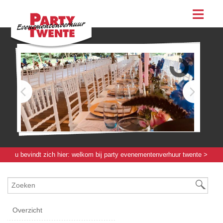
assortiment
evenementen & feesten
evenementen
feesten
bestellen
contact
u bevindt zich hier:
welkom bij party evenementenverhuur twente
>
evenementenmateriaal groot
>
toiletcontainer / wagen
> toiletwagen h&d
- 5 persoons
Overzicht