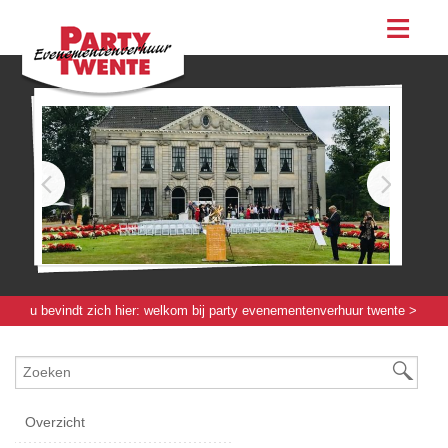
assortiment
evenementen & feesten
evenementen
feesten
bestellen
contact
u bevindt zich hier:
welkom bij party evenementenverhuur twente
>
evenementenmateriaal groot
>
toiletcontainer / wagen
> toiletcontainer
h&d - 9 personen
Overzicht