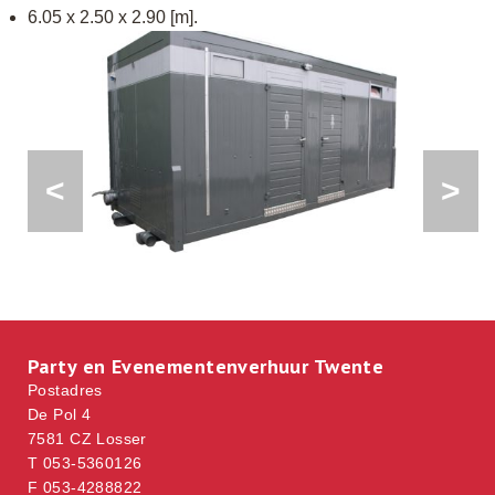
6.05 x 2.50 x 2.90 [m].
<
>
Party en Evenementenverhuur Twente
Postadres
De Pol 4
7581 CZ Losser
T 053-5360126
F 053-4288822