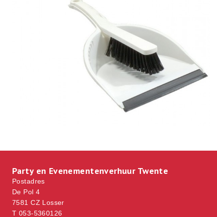
Party en Evenementenverhuur Twente
Postadres
De Pol 4
7581 CZ Losser
T 053-5360126