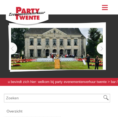
assortiment
evenementen & feesten
evenementen
feesten
bestellen
contact
u bevindt zich hier:
welkom bij party evenementenverhuur twente
>
bar /
werkbuffet / bierboom
>
toebehoren bar
> stoffer & blik
Overzicht