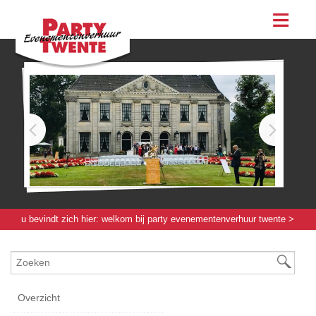
assortiment
evenementen & feesten
evenementen
feesten
bestellen
contact
u bevindt zich hier:
welkom bij party evenementenverhuur twente
>
meubilair
> stoel "napoleon" goud - zwart
Overzicht