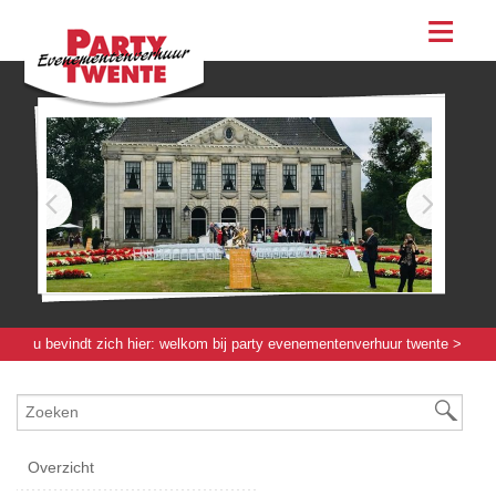
assortiment
evenementen & feesten
evenementen
feesten
bestellen
contact
u bevindt zich hier:
welkom bij party evenementenverhuur twente
>
meubilair
> stoel "june" zwart
Overzicht