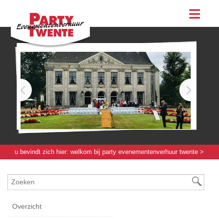
assortiment
evenementen & feesten
evenementen
feesten
bestellen
contact
u bevindt zich hier:
welkom bij party evenementenverhuur twente
>
meubilair
> statafel "sevilla" wit - wit
Overzicht