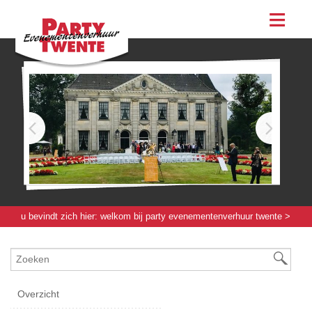
assortiment
evenementen & feesten
evenementen
feesten
bestellen
contact
u bevindt zich hier:
welkom bij party evenementenverhuur twente
>
servies / glas / bestek
>
servies
> lux soepkop - 30 [cl]
Overzicht