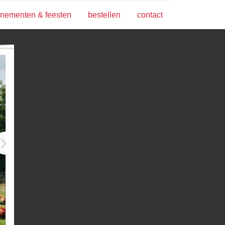
nementen & feesten
bestellen
contact