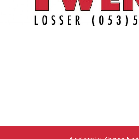
Bestelformulier
|
Algemene lever