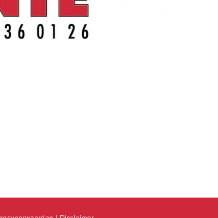
ingsvoorwaarden
|
Disclaimer