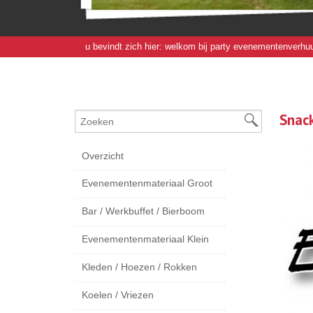
u bevindt zich hier:
welkom bij party evenementenverhuu
Snac
Overzicht
Evenementenmateriaal Groot
Bar / Werkbuffet / Bierboom
Evenementenmateriaal Klein
Kleden / Hoezen / Rokken
Koelen / Vriezen