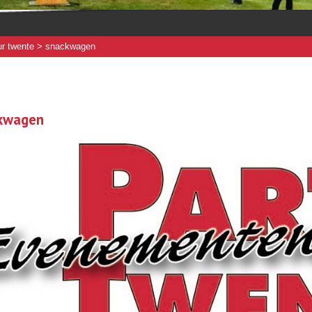
r twente
> snackwagen
kwagen