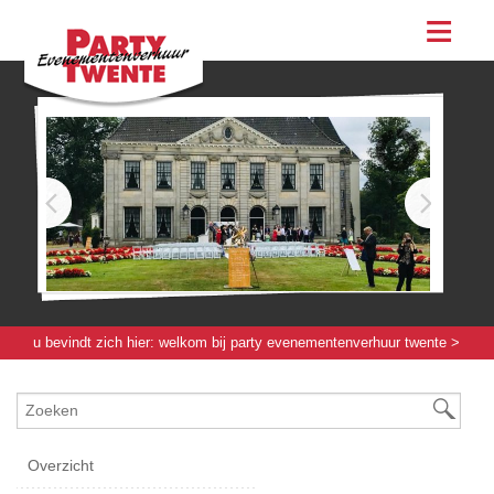
assortiment
evenementen & feesten
evenementen
feesten
bestellen
contact
u bevindt zich hier:
welkom bij party evenementenverhuur twente
>
tenten / parasols / tapijt / groen
> sierhek wit
Overzicht