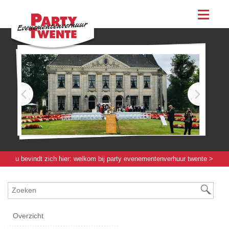
assortiment
evenementen & feesten
evenementen
feesten
bestellen
contact
u bevindt zich hier:
welkom bij party evenementenverhuur twente
>
servies / glas / bestek
> schaal rond renais. 17[cm]
Overzicht