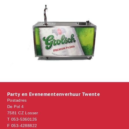
Party en Evenementenverhuur Twente
Postadres
De Pol 4
7581 CZ Losser
T 053-5360126
F 053-4288822