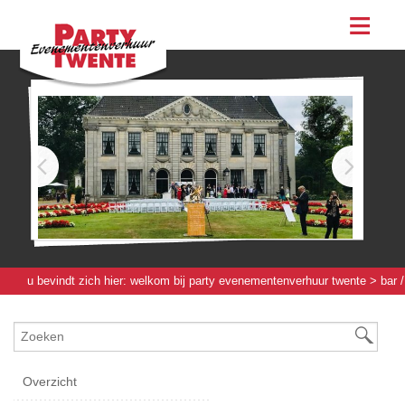
assortiment
evenementen & feesten
evenementen
feesten
bestellen
contact
u bevindt zich hier:
welkom bij party evenementenverhuur twente
>
bar /
werkbuffet / bierboom
>
bar / tapinstallaties
> rolley grolsch
Overzicht