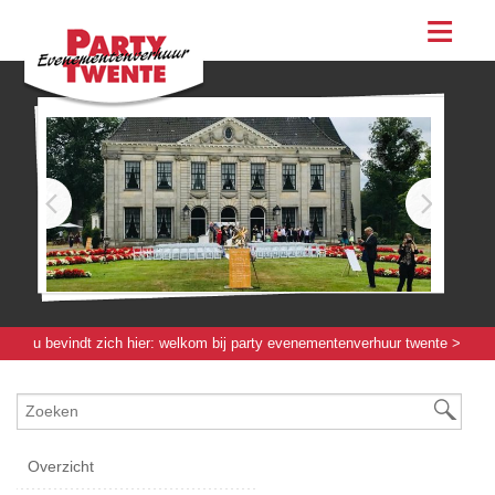
assortiment
evenementen & feesten
evenementen
feesten
bestellen
contact
u bevindt zich hier:
welkom bij party evenementenverhuur twente
>
evenementenmateriaal groot
>
podium
> podiumrok zwart - 4.1 x 0.8
[m]
Overzicht