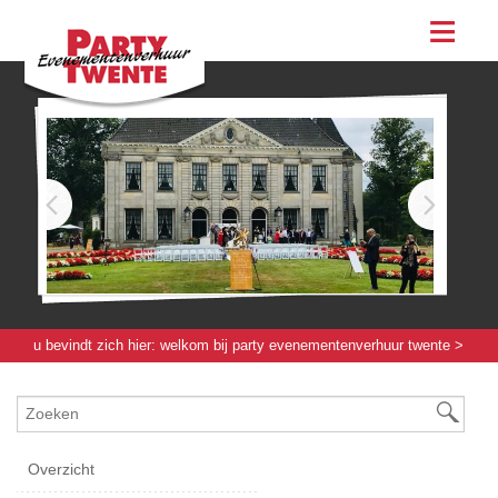
assortiment
evenementen & feesten
evenementen
feesten
bestellen
contact
u bevindt zich hier:
welkom bij party evenementenverhuur twente
>
servies / glas / bestek
>
servies
> melkkan renaissance
Overzicht