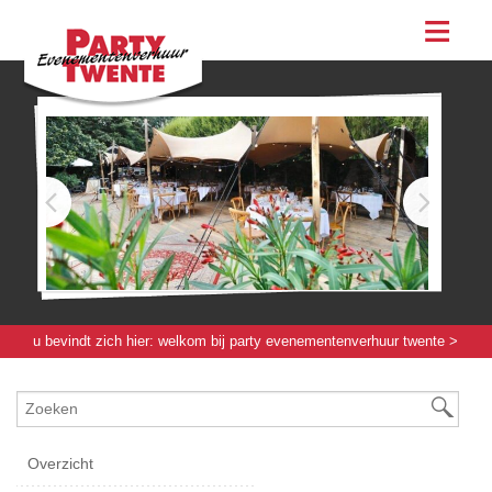
assortiment
evenementen & feesten
evenementen
feesten
bestellen
contact
u bevindt zich hier:
welkom bij party evenementenverhuur twente
>
tenten / parasols / tapijt / groen
> markeringskoord rood-messing
Overzicht