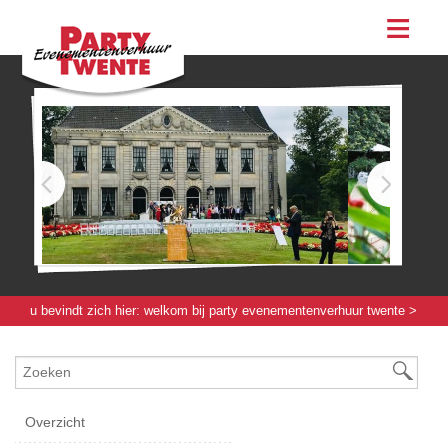
assortiment
evenementen & feesten
evenementen
feesten
bestellen
contact
u bevindt zich hier:
welkom bij party evenementenverhuur twente
>
meubilair
> kruk kubus wit - zwart zitvlak
Overzicht