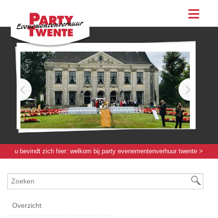
assortiment
evenementen & feesten
evenementen
feesten
bestellen
contact
u bevindt zich hier:
welkom bij party evenementenverhuur twente
>
meubilair
> kruk kubus industrieel - antraciet
Overzicht