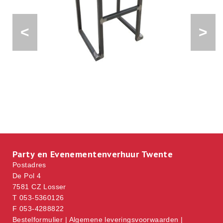
<
>
Party en Evenementenverhuur Twente
Postadres
De Pol 4
7581 CZ Losser
T 053-5360126
F 053-4288822
Bestelformulier
|
Algemene leveringsvoorwaarden
|