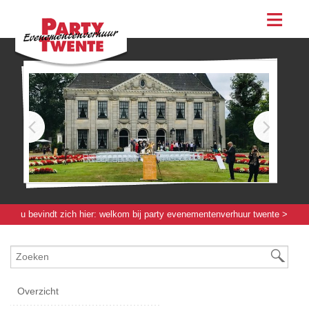
assortiment
evenementen & feesten
evenementen
feesten
bestellen
contact
u bevindt zich hier:
welkom bij party evenementenverhuur twente
>
koffie / keukenapparatuur
>
koffie / thee apparatuur
> koffiezetmachine
bolero turbo 32a
Overzicht