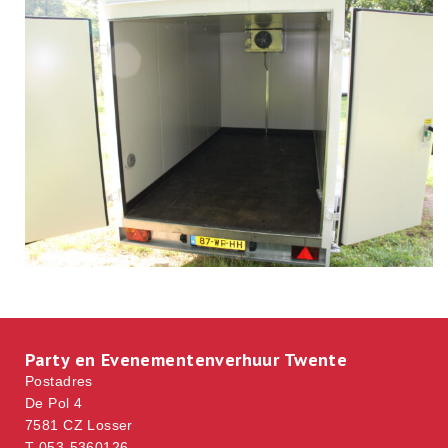
Party en Evenementenverhuur Twente
Postadres
De Pol 4
7581 CZ Losser
T 053-5360126