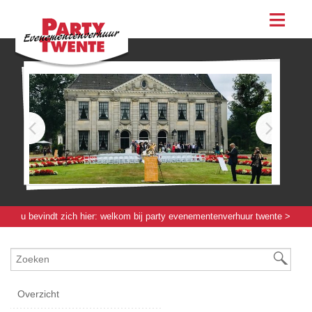
assortiment
evenementen & feesten
evenementen
feesten
bestellen
contact
u bevindt zich hier:
welkom bij party evenementenverhuur twente
>
evenementenmateriaal groot
>
koelcontainer / wagen
> koelwagen -
12.000 [ltr]
Overzicht