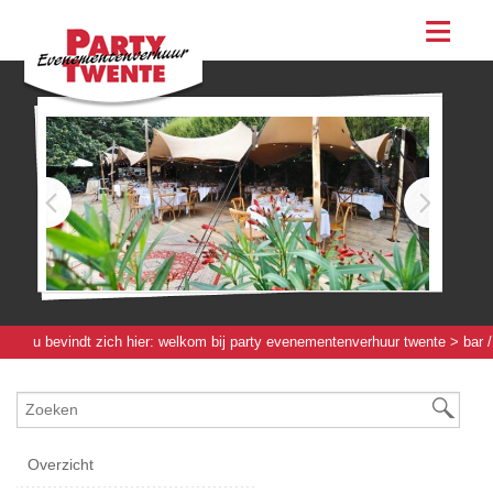
assortiment
evenementen & feesten
evenementen
feesten
bestellen
contact
u bevindt zich hier:
welkom bij party evenementenverhuur twente
>
bar /
werkbuffet / bierboom
>
toebehoren bar
> ijsemmer kunststof
Overzicht