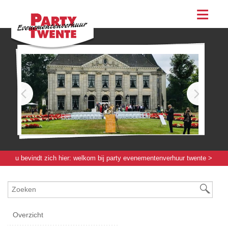
assortiment
evenementen & feesten
evenementen
feesten
bestellen
contact
u bevindt zich hier:
welkom bij party evenementenverhuur twente
>
servies / glas / bestek
>
servies
> gebaksbord renais. - 16[cm]
Overzicht