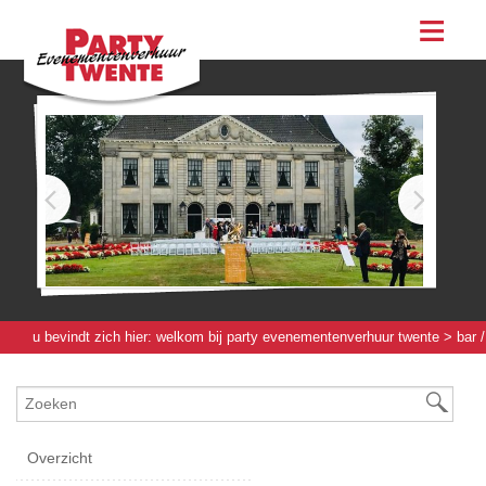
assortiment
evenementen & feesten
evenementen
feesten
bestellen
contact
u bevindt zich hier:
welkom bij party evenementenverhuur twente
>
bar /
werkbuffet / bierboom
>
toebehoren bar
> fustkoppeling gulpener
Overzicht