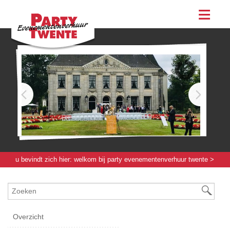
assortiment
evenementen & feesten
evenementen
feesten
bestellen
contact
u bevindt zich hier:
welkom bij party evenementenverhuur twente
>
kleden / hoezen / rokken
>
hoezen / rokken / kussens / covers
>
coverhoes bordeaux
Overzicht