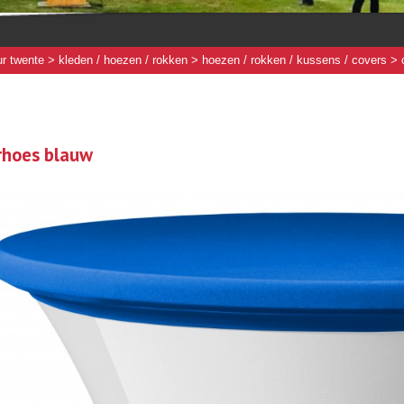
r twente
>
kleden / hoezen / rokken
>
hoezen / rokken / kussens / covers
> 
rhoes blauw