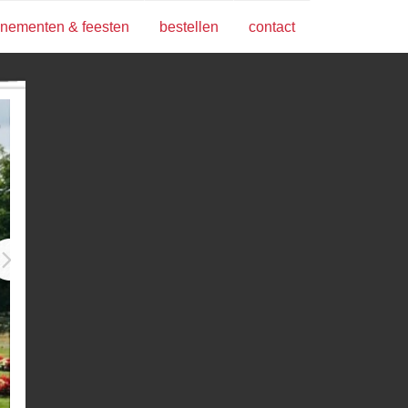
nementen & feesten
bestellen
contact