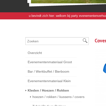
u bevindt zich hier:
welkom bij party evenementenverhuu
Cove
Overzicht
Evenementenmateriaal Groot
Bar / Werkbuffet / Bierboom
Evenementenmateriaal Klein
Kleden / Hoezen / Rokken
hoezen / rokken / kussens / covers