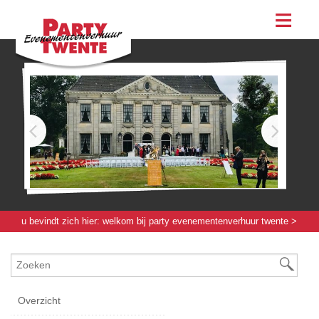
assortiment
evenementen & feesten
evenementen
feesten
bestellen
contact
u bevindt zich hier:
welkom bij party evenementenverhuur twente
>
servies / glas / bestek
>
rvs / schalen / buffetartikelen
> buffettafel
garden
Overzicht