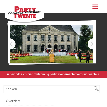
assortiment
evenementen & feesten
evenementen
feesten
bestellen
contact
u bevindt zich hier:
welkom bij party evenementenverhuur twente
>
koffie / keukenapparatuur
>
warmhoud apparatuur
> brandpasta pot
Overzicht