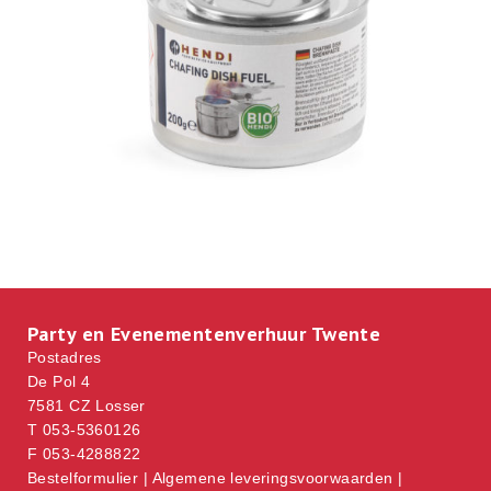
Party en Evenementenverhuur Twente
Postadres
De Pol 4
7581 CZ Losser
T 053-5360126
F 053-4288822
Bestelformulier
|
Algemene leveringsvoorwaarden
|