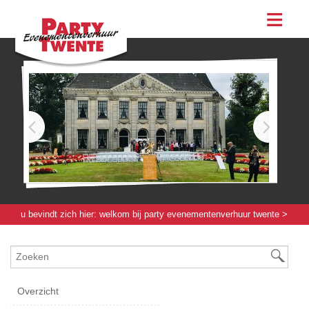
assortiment
evenementen & feesten
evenementen
feesten
bestellen
contact
u bevindt zich hier:
welkom bij party evenementenverhuur twente
>
servies / glas / bestek
>
glaswerk
> bierglas "weizen grolsch"
Overzicht