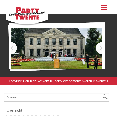
assortiment
evenementen & feesten
evenementen
feesten
bestellen
contact
u bevindt zich hier:
welkom bij party evenementenverhuur twente
>
servies / glas / bestek
> beugelflesje 12.5 [cl]
Overzicht