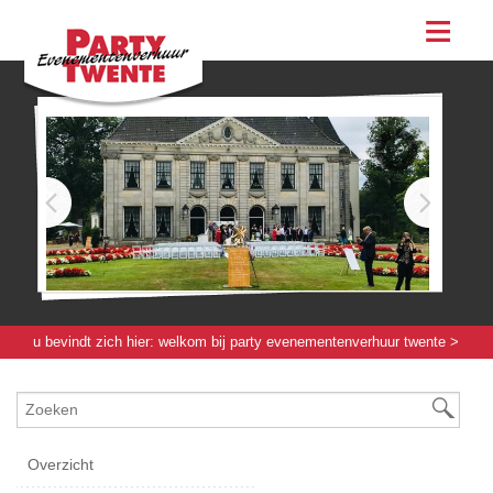
assortiment
evenementen & feesten
evenementen
feesten
bestellen
contact
u bevindt zich hier:
welkom bij party evenementenverhuur twente
>
koffie / keukenapparatuur
>
bakken / braden / rvs
> barbeque/bakplaat
gas - 35 x 55[cm]
Overzicht