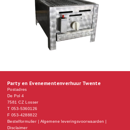
Party en Evenementenverhuur Twente
Postadres
De Pol 4
7581 CZ Losser
T 053-5360126
F 053-4288822
Bestelformulier
|
Algemene leveringsvoorwaarden
|
Disclaimer