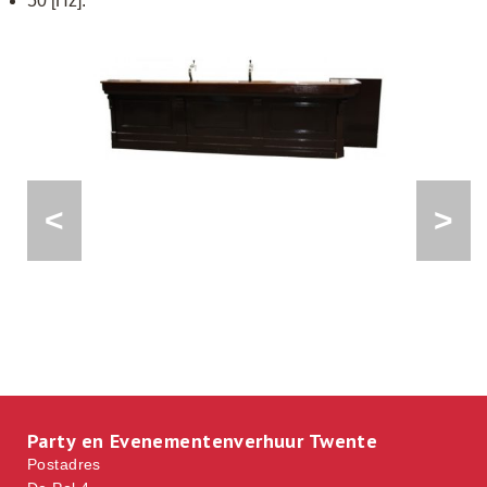
50 [Hz].
<
>
Party en Evenementenverhuur Twente
Postadres