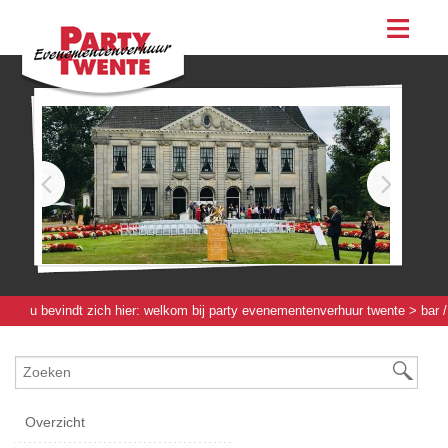
assortiment
evenementen & feesten
evenementen
feesten
bestellen
contact
u bevindt zich hier:
welkom bij party evenementenverhuur twente
>
bar /
werkbuffet / bierboom
>
bar / tapinstallaties
> bar luxe bruin 2-kraans - 4
[m]
Overzicht