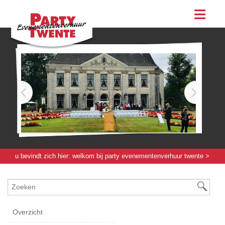
assortiment
evenementen & feesten
evenementen
feesten
bestellen
contact
u bevindt zich hier:
welkom bij party evenementenverhuur twente
>
evenementenmateriaal klein
>
evenementenmateriaal klein
> asbak
renaissance
Overzicht