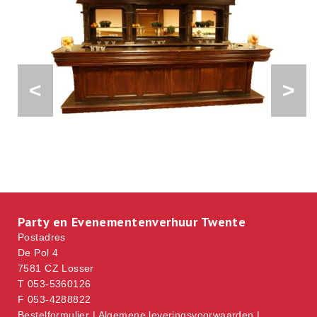
<
>
Party en Evenementenverhuur Twente
Postadres
De Pol 4
7581 CZ Losser
T 053-5360126
F 053-4288822
Bestelformulier
|
Algemene leveringsvoorwaarden
|