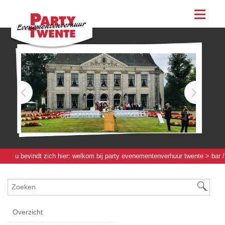
assortiment
evenementen & feesten
evenementen
feesten
bestellen
contact
u bevindt zich hier:
welkom bij party evenementenverhuur twente
>
bar /
werkbuffet / bierboom
>
achterkasten bar
> achterkast luxe
bruin/spiegel - 4,05 [m]
Overzicht