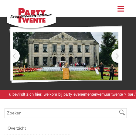
assortiment
evenementen & feesten
evenementen
feesten
bestellen
contact
u bevindt zich hier:
welkom bij party evenementenverhuur twente
>
bar /
werkbuffet / bierboom
>
achterkasten bar
> achterkast led wit 2-delig -
2,00 [m]
Overzicht