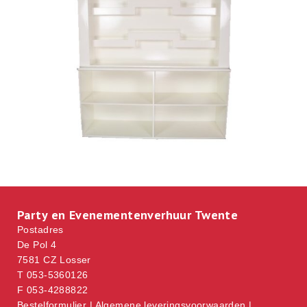
Party en Evenementenverhuur Twente
Postadres
De Pol 4
7581 CZ Losser
T 053-5360126
F 053-4288822
Bestelformulier
|
Algemene leveringsvoorwaarden
|